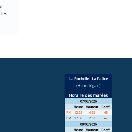
ur
 les