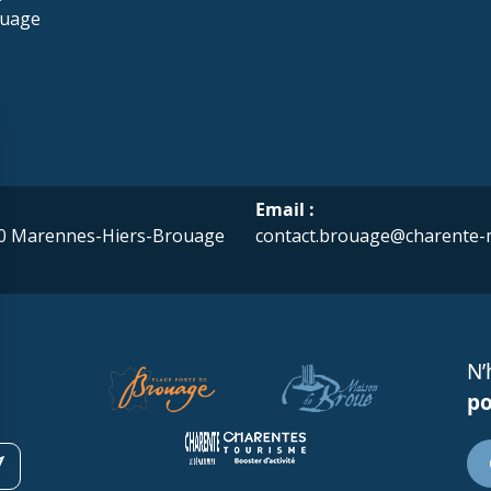
ouage
Email :
7320 Marennes-Hiers-Brouage
contact.brouage@charente-m
N’
po