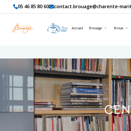
05 46 85 80 60
contact.brouage@charente-marit
Accueil
Brouage
Broue
CEN