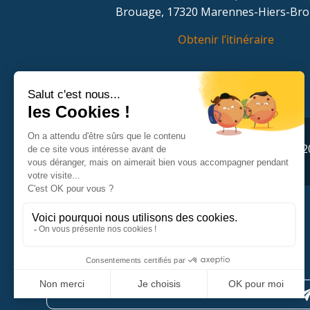
Brouage, 17320 Marennes-Hiers-Br
Obtenir l’itinéraire
Adresse :
La Halle aux vivres, 1 rue du Port, Brouage, 1
Soyez informés
de toutes nos nouveautés